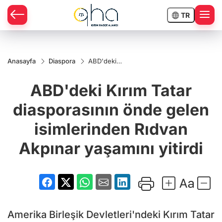
TR
Anasayfa
Diaspora
ABD'deki
Kırım Tatar
diasporasının
ABD'deki Kırım Tatar
önde gelen
isimlerinden
Rıdvan
diasporasının önde gelen
Akpınar
yaşamını
isimlerinden Rıdvan
yitirdi
Akpınar yaşamını yitirdi
Amerika Birleşik Devletleri'ndeki Kırım Tatar