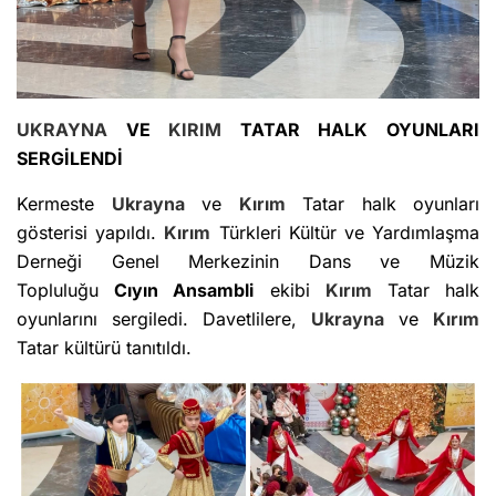
UKRAYNA
VE
KIRIM
TATAR HALK OYUNLARI
SERGİLENDİ
Kermeste
Ukrayna
ve
Kırım
Tatar halk oyunları
gösterisi yapıldı.
Kırım
Türkleri Kültür ve Yardımlaşma
Derneği Genel Merkezinin Dans ve Müzik
Topluluğu
Cıyın Ansambli
ekibi
Kırım
Tatar halk
oyunlarını sergiledi. Davetlilere,
Ukrayna
ve
Kırım
Tatar kültürü tanıtıldı.