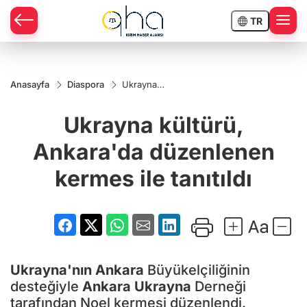
TR
Anasayfa
Diaspora
Ukrayna
kültürü,
Ankara'da
Ukrayna kültürü,
düzenlenen
kermes ile
tanıtıldı
Ankara'da düzenlenen
kermes ile tanıtıldı
Ukrayna'nın
Ankara
Büyükelçiliğinin
desteğiyle
Ankara
Ukrayna
Derneği
tarafından Noel kermesi düzenlendi.