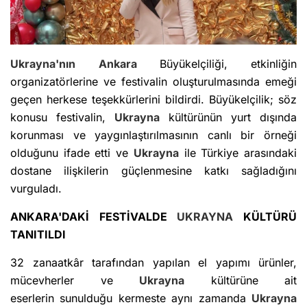
Ukrayna'nın
Ankara
Büyükelçiliği, etkinliğin
organizatörlerine ve festivalin oluşturulmasında emeği
geçen herkese teşekkürlerini bildirdi. Büyükelçilik; söz
konusu festivalin,
Ukrayna
kültürünün yurt dışında
korunması ve yaygınlaştırılmasının canlı bir örneği
olduğunu ifade etti ve
Ukrayna
ile Türkiye arasındaki
dostane ilişkilerin güçlenmesine katkı sağladığını
vurguladı.
ANKARA'DAKİ FESTİVALDE
UKRAYNA
KÜLTÜRÜ
TANITILDI
32 zanaatkâr tarafından yapılan el yapımı ürünler,
mücevherler ve
Ukrayna
kültürüne ait
eserlerin sunulduğu kermeste aynı zamanda
Ukrayna