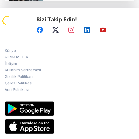
Bizi Takip Edin!
Tavriya Milli Üniversitesi 100 yaşında
Kırım Tatar kızı, Kırım Güzeli seçildi
Künye
QIRIM MEDİA
İletişim
Kullanım Şartnamesi
Ukrayna Parlamentosu’nun toplantısı
kavga ile başladı
Gizlilik Politikası
Çerez Politikası
Veri Politikası
Kiev’de Kırım’ın Rus İşgaline Direniş Günü
“İşgal Koşullarında Kırım” konulu
uluslararası forum