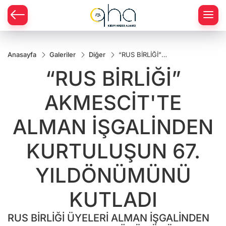
Anasayfa
Galeriler
Diğer
“RUS BİRLİĞİ”
AKMESCİT'TE
“RUS BİRLİĞİ”
ALMAN
İŞGALİNDEN
KURTULUŞUN
AKMESCİT'TE
67.
YILDÖNÜMÜNÜ
KUTLADI
ALMAN İŞGALİNDEN
KURTULUŞUN 67.
YILDÖNÜMÜNÜ
KUTLADI
RUS BİRLİĞİ ÜYELERİ ALMAN İŞGALİNDEN