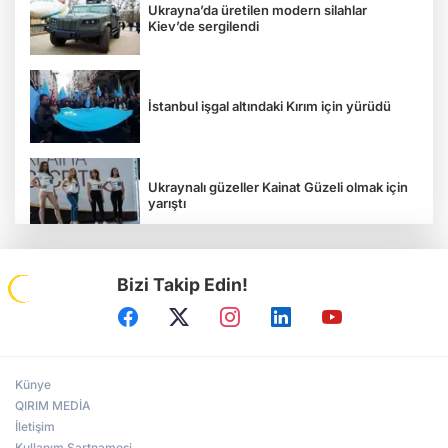
Ukrayna’da üretilen modern silahlar
Kiev’de sergilendi
İstanbul işgal altındaki Kırım için yürüdü
Ukraynalı güzeller Kainat Güzeli olmak için
yarıştı
Bizi Takip Edin!
Tavriya Milli Üniversitesi 100 yaşında
Kırım Tatar kızı, Kırım Güzeli seçildi
Künye
QIRIM MEDİA
İletişim
Kullanım Şartnamesi