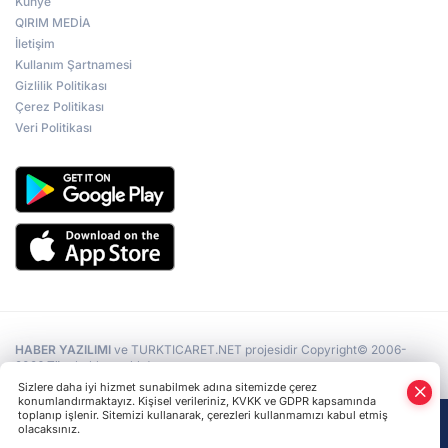
Künye
QIRIM MEDİA
İletişim
Kullanım Şartnamesi
Ukrayna Parlamentosu’nun toplantısı
kavga ile başladı
Gizlilik Politikası
Çerez Politikası
Veri Politikası
Kiev’de Kırım’ın Rus İşgaline Direniş Günü
“İşgal Koşullarında Kırım” konulu
uluslararası forum
HABER YAZILIMI
ve TURKTICARET.NET projesidir Copyright© 2006-
2026 Tüm hakları saklıdır.
Sizlere daha iyi hizmet sunabilmek adına sitemizde çerez
konumlandırmaktayız. Kişisel verileriniz, KVKK ve GDPR kapsamında
toplanıp işlenir. Sitemizi kullanarak, çerezleri kullanmamızı kabul etmiş
olacaksınız.
Anasayfa
Haber Ara
Yazarlar