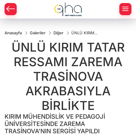
Anasayfa
Galeriler
Diğer
ÜNLÜ KIRIM
TATAR
ÜNLÜ KIRIM TATAR
RESSAMI
ZAREMA
TRASİNOVA
RESSAMI ZAREMA
AKRABASIYLA
BİRLİKTE
TRASİNOVA
AKRABASIYLA
BİRLİKTE
KIRIM MÜHENDİSLİK VE PEDAGOJİ
ÜNİVERSİTESİNDE ZAREMA
TRASİNOVA'NIN SERGİSİ YAPILDI