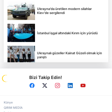
Ukrayna’da üretilen modern silahlar
Kiev’de sergilendi
İstanbul işgal altındaki Kırım için yürüdü
Ukraynalı güzeller Kainat Güzeli olmak için
yarıştı
Bizi Takip Edin!
Tavriya Milli Üniversitesi 100 yaşında
Kırım Tatar kızı, Kırım Güzeli seçildi
Künye
QIRIM MEDİA