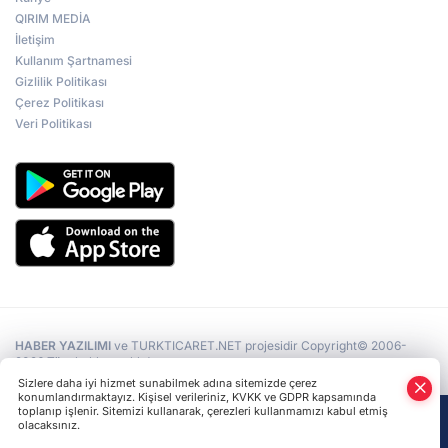
QIRIM MEDİA
İletişim
Kullanım Şartnamesi
Ukrayna Parlamentosu’nun toplantısı
kavga ile başladı
Gizlilik Politikası
Çerez Politikası
Veri Politikası
Kiev’de Kırım’ın Rus İşgaline Direniş Günü
“İşgal Koşullarında Kırım” konulu
uluslararası forum
HABER YAZILIMI
ve TURKTICARET.NET projesidir Copyright© 2006-
2026 Tüm hakları saklıdır.
Sizlere daha iyi hizmet sunabilmek adına sitemizde çerez
konumlandırmaktayız. Kişisel verileriniz, KVKK ve GDPR kapsamında
toplanıp işlenir. Sitemizi kullanarak, çerezleri kullanmamızı kabul etmiş
olacaksınız.
Anasayfa
Haber Ara
Yazarlar