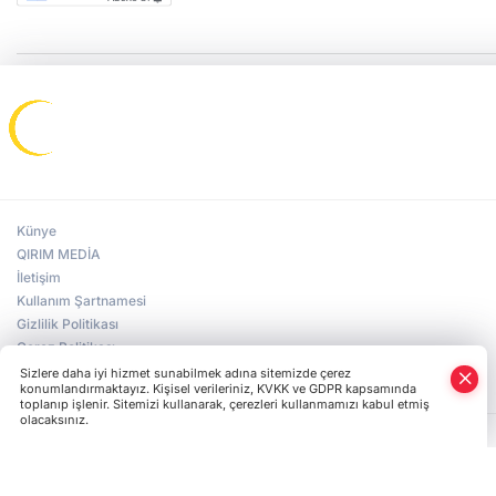
Künye
QIRIM MEDİA
İletişim
Kullanım Şartnamesi
Gizlilik Politikası
Çerez Politikası
Veri Politikası
Sizlere daha iyi hizmet sunabilmek adına sitemizde çerez
konumlandırmaktayız. Kişisel verileriniz, KVKK ve GDPR kapsamında
toplanıp işlenir. Sitemizi kullanarak, çerezleri kullanmamızı kabul etmiş
olacaksınız.
HABER YAZILIMI
ve TURKTICARET.NET projesidir Copyright© 2006-2026 Tüm 