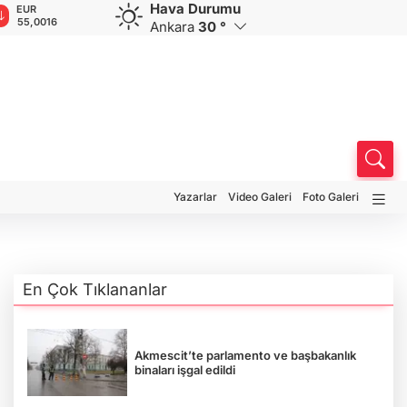
Hava Durumu
EUR
GBP
CHF
CAD
R
55,0016
64,1932
58,7659
34,0085
0
Ankara
30 °
Yazarlar
Video Galeri
Foto Galeri
En Çok Tıklananlar
Akmescit’te parlamento ve başbakanlık
binaları işgal edildi