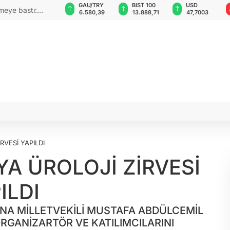
VND
GAU/TRY
BIST 100
USD
meye bastı:
0,0018
6.580,39
13.888,71
47,7003
RVESİ YAPILDI
YA ÜROLOJİ ZİRVESİ
ILDI
AYNA MİLLETVEKİLİ MUSTAFA ABDÜLCEMİL
RGANİZARTÖR VE KATILIMCILARINI