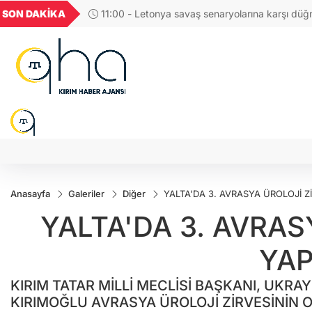
UYU
GEL
TND
BGN
SON DAKİKA
11:00 - Letonya savaş senaryolarına karşı düğ
53
1,1825
18,2410
16,2356
27,9743
Dev seferberlik tatbikatı!
Anasayfa
Galeriler
Diğer
YALTA'DA 3. AVRASYA ÜROLOJİ Zİ
YALTA'DA 3. AVRAS
YAP
KIRIM TATAR MİLLİ MECLİSİ BAŞKANI, UKR
KIRIMOĞLU AVRASYA ÜROLOJİ ZİRVESİNİN O