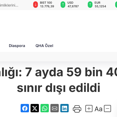
GAU/TRY
BIST 100
USD
EUR
mliklerini
6.660,55
13.779,39
47,6787
55,1254
Diaspora
QHA Özel
lığı: 7 ayda 59 bin
sınır dışı edildi