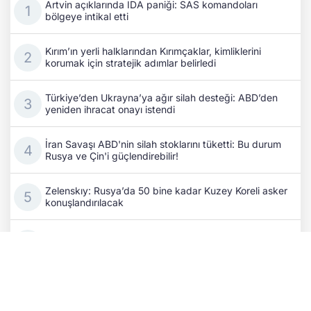
Artvin açıklarında İDA paniği: SAS komandoları
bölgeye intikal etti
Kırım’ın yerli halklarından Kırımçaklar, kimliklerini
korumak için stratejik adımlar belirledi
Türkiye’den Ukrayna’ya ağır silah desteği: ABD’den
yeniden ihracat onayı istendi
İran Savaşı ABD'nin silah stoklarını tüketti: Bu durum
Rusya ve Çin'i güçlendirebilir!
Zelenskıy: Rusya’da 50 bine kadar Kuzey Koreli asker
konuşlandırılacak
Rus ordusu Donetsk'i vurdu: 3 ölü, 6 yaralı!
Gazeteci Aydın Taş'ın aramızdan ayrılışının üzerinden
beş yıl geçti