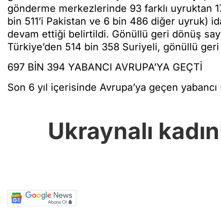
gönderme merkezlerinde 93 farklı uyruktan 17
bin 511’i Pakistan ve 6 bin 486 diğer uyruk) ida
devam ettiği belirtildi. Gönüllü geri dönüş s
Türkiye’den 514 bin 358 Suriyeli, gönüllü ge
697 BİN 394 YABANCI AVRUPA’YA GEÇTİ
Son 6 yıl içerisinde Avrupa’ya geçen yabancı s
Ukraynalı kadın