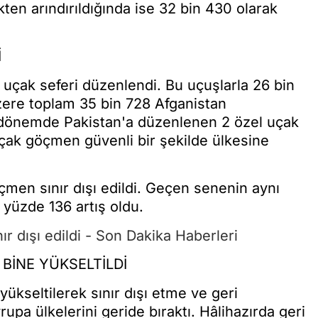
kten arındırıldığında ise 32 bin 430 olarak
İ
l uçak seferi düzenlendi. Bu uçuşlarla 26 bin
üzere toplam 35 bin 728 Afganistan
 dönemde Pakistan'a düzenlenen 2 özel uçak
kaçak göçmen güvenli bir şekilde ülkesine
men sınır dışı edildi. Geçen senenin aynı
 yüzde 136 artış oldu.
BİNE YÜKSELTİLDİ
ükseltilerek sınır dışı etme ve geri
upa ülkelerini geride bıraktı. Hâlihazırda geri