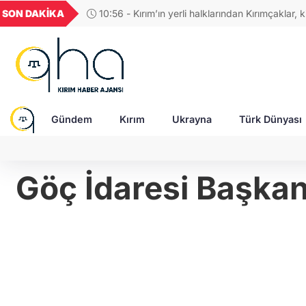
GEL
TND
BGN
VND
SON DAKİKA
10:56 - Kırım’ın yerli halklarından Kırımçaklar, ki
49
18,2677
16,3788
27,9743
0,0018
korumak için stratejik adımlar belirledi
Gündem
Kırım
Ukrayna
Türk Dünyası
Göç İdaresi Başkan