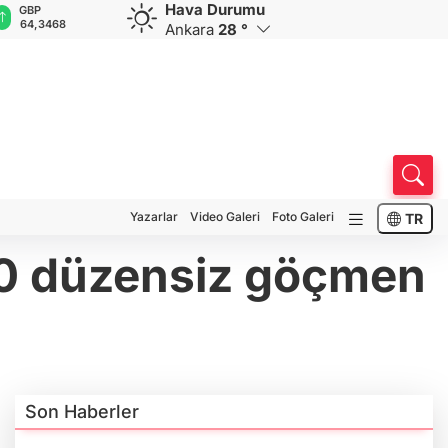
Hava Durumu
GBP
CHF
CAD
RUB
A
64,3468
59,0083
34,1883
0,5822
1
Ankara
28 °
Yazarlar
Video Galeri
Foto Galeri
TR
 40 düzensiz göçmen
Son Haberler