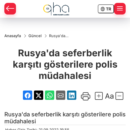
TR
Anasayfa
Güncel
Rusya'da
seferberlik
karşıtı
Rusya'da seferberlik
gösterilere
polis
müdahalesi
karşıtı gösterilere polis
müdahalesi
Rusya'da seferberlik karşıtı gösterilere polis
müdahalesi
Haber Giriş Tarihi: 21.09.2022 19:55