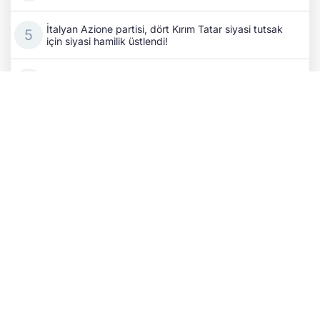
İtalyan Azione partisi, dört Kırım Tatar siyasi tutsak
için siyasi hamilik üstlendi!
Rusya, Kırım Tatarlarının kültürel mirası olan
Hansaray'ı tahrip etmeyi sürdürüyor
İran'da Azerbaycan kimliği hedefte: Propaganda
faaliyetleri arttı!
Azerbaycan Dışişleri Bakanı Bayramov, Ukrayna Millî
Güvenlik ve Savunma Konseyi Sekreteri ile bir araya
geldi
Rus işgalciler Ukraynalılara ait 34 binden fazla konutu
gasp etti