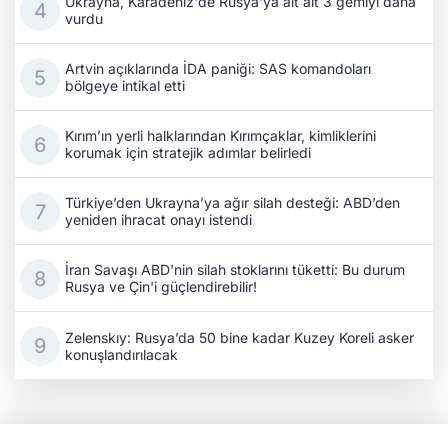
Ukrayna, Karadeniz'de Rusya'ya ait ait 3 gemiyi daha
vurdu
Artvin açıklarında İDA paniği: SAS komandoları
bölgeye intikal etti
Kırım’ın yerli halklarından Kırımçaklar, kimliklerini
korumak için stratejik adımlar belirledi
Türkiye’den Ukrayna’ya ağır silah desteği: ABD’den
yeniden ihracat onayı istendi
İran Savaşı ABD'nin silah stoklarını tüketti: Bu durum
Rusya ve Çin'i güçlendirebilir!
Zelenskıy: Rusya’da 50 bine kadar Kuzey Koreli asker
konuşlandırılacak