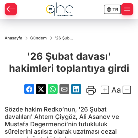
TR
Anasayfa
Gündem
'26 Şubat
davası'
hakimleri
'26 Şubat davası'
toplantıya
girdi
hakimleri toplantıya girdi
Sözde hakim Redko’nun, '26 Şubat
davalıları' Ahtem Çiygöz, Ali Asanov ve
Mustafa Degermenci’nin tutukluluk
sürelerini asılsız olarak uzatması cezai