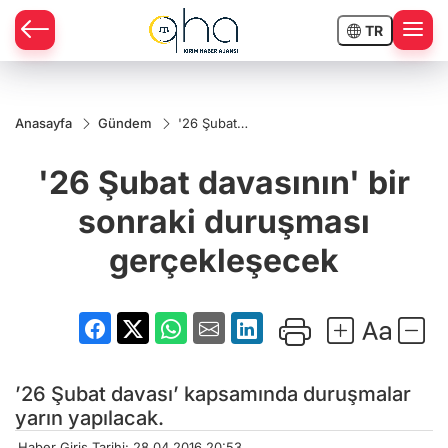
TR
Anasayfa
Gündem
'26 Şubat
davasının' bir
sonraki
'26 Şubat davasının' bir
duruşması
gerçekleşecek
sonraki duruşması
gerçekleşecek
’26 Şubat davası’ kapsamında duruşmalar
yarın yapılacak.
Haber Giriş Tarihi: 28.04.2016 20:53