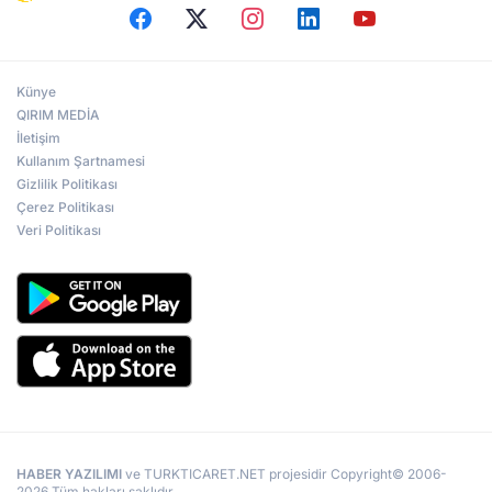
Künye
QIRIM MEDİA
İletişim
Kullanım Şartnamesi
Gizlilik Politikası
Çerez Politikası
Veri Politikası
HABER YAZILIMI
ve TURKTICARET.NET projesidir Copyright© 2006-
2026 Tüm hakları saklıdır.