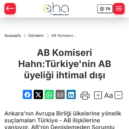
TR
Anasayfa
Gündem
AB Komiseri
Hahn:Türkiye'nin
AB üyeliği ihtimal
AB Komiseri
dışı
Hahn:Türkiye'nin AB
üyeliği ihtimal dışı
Ankara'nın Avrupa Birliği ülkelerine yönelik
suçlamaları Türkiye - AB ilişkilerine
yansıyor. AB'nin Genişlemeden Sorumlu