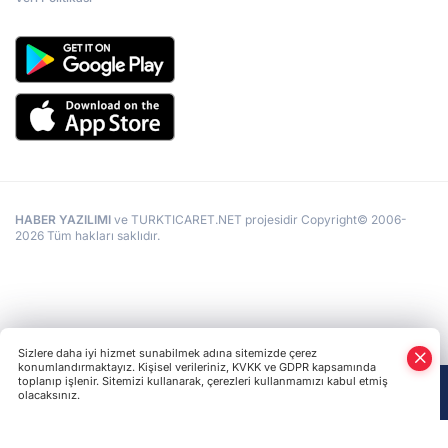
HABER YAZILIMI
ve TURKTICARET.NET projesidir Copyright© 2006-
2026 Tüm hakları saklıdır.
Sizlere daha iyi hizmet sunabilmek adına sitemizde çerez
konumlandırmaktayız. Kişisel verileriniz, KVKK ve GDPR kapsamında
toplanıp işlenir. Sitemizi kullanarak, çerezleri kullanmamızı kabul etmiş
olacaksınız.
Anasayfa
Haber Ara
Yazarlar