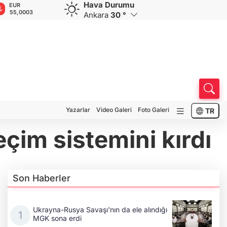
Hava Durumu
GBP
CHF
CAD
RUB
A
64,2233
58,7274
34,0039
0,5834
1
Ankara
30 °
Yazarlar
Video Galeri
Foto Galeri
TR
çim sistemini kırdı
Son Haberler
Ukrayna-Rusya Savaşı'nın da ele alındığı
MGK sona erdi