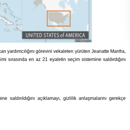
n yardımcılığını görevini vekaleten yürüten Jeanatte Manfra,
mi sırasında en az 21 eyaletin seçim sistemine saldırdığını
ne saldırıldığını açıklamayı, gizlilik anlaşmalarını gerekçe