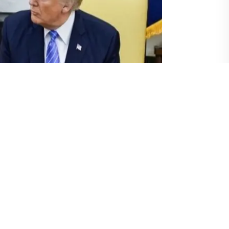
mayı çözmeye yönelik olarak kurulan Üçlü Temas Grubu’nun