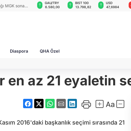
GAU/TRY
BIST 100
USD
EUR
rları ile Ahıska
6.580,00
13.798,82
47,6984
55,0003
yaşatmaya
Diaspora
QHA Özel
 en az 21 eyaletin se
n Kasım 2016'daki başkanlık seçimi sırasında 21