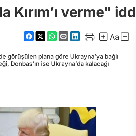
a Kırım’ı verme" idd
e görüşülen plana göre Ukrayna’ya bağlı
ği, Donbas’ın ise Ukrayna’da kalacağı