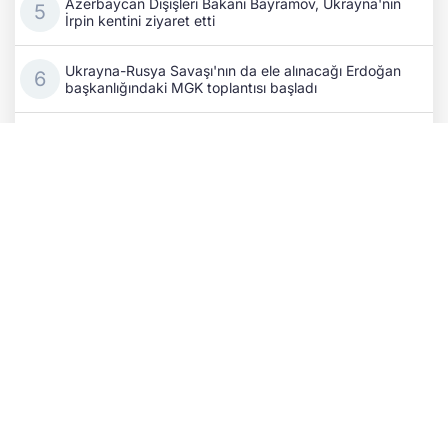
Azerbaycan Dışişleri Bakanı Bayramov, Ukrayna'nın
İrpin kentini ziyaret etti
Ukrayna-Rusya Savaşı'nın da ele alınacağı Erdoğan
başkanlığındaki MGK toplantısı başladı
Rusya’nın savaş ekonomisi can çekişiyor: Bir
Wildberries tesisi daha vuruldu!
Kıyiv’de kritik temaslar: Ukrayna ile Azerbaycan
dışişleri bakanları stratejik iş birliğini masaya yatırdı
Eski Fransa Başbakanı Attal: Rusya, 2027 seçim
sürecine müdahale ediyor