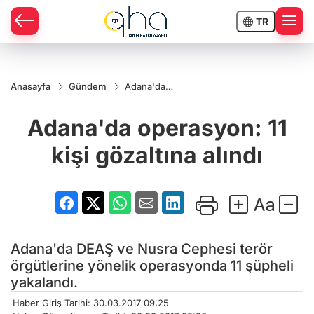
TR
Anasayfa
Gündem
Adana'da
operasyon:
11 kişi
Adana'da operasyon: 11
gözaltına
alındı
kişi gözaltına alındı
Adana'da DEAŞ ve Nusra Cephesi terör
örgütlerine yönelik operasyonda 11 şüpheli
yakalandı.
Haber Giriş Tarihi: 30.03.2017 09:25