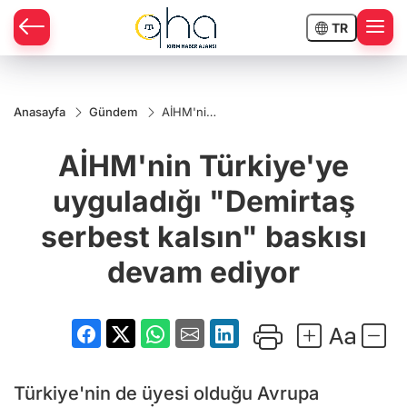
TR
Anasayfa
Gündem
AİHM'nin
Türkiye'ye
uyguladığı
AİHM'nin Türkiye'ye
"Demirtaş
serbest
kalsın"
uyguladığı "Demirtaş
baskısı
devam
serbest kalsın" baskısı
ediyor
devam ediyor
Türkiye'nin de üyesi olduğu Avrupa