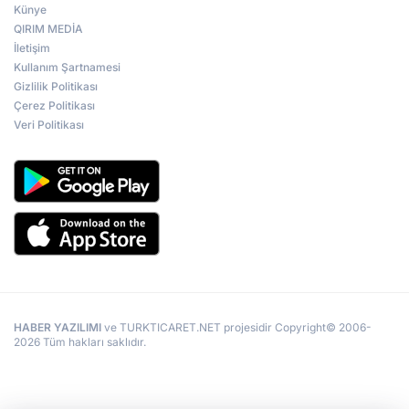
Künye
QIRIM MEDİA
İletişim
Kullanım Şartnamesi
Gizlilik Politikası
Çerez Politikası
Veri Politikası
HABER YAZILIMI
ve TURKTICARET.NET projesidir Copyright© 2006-
2026 Tüm hakları saklıdır.