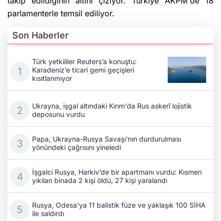
takip edildiğinin altını çiziyor. Türkiye AKPM'de 18
parlamenterle temsil ediliyor.
Son Haberler
Türk yetkililer Reuters’a konuştu:
Karadeniz’e ticari gemi geçişleri
kısıtlanmıyor
Ukrayna, işgal altındaki Kırım'da Rus askerî lojistik
deposunu vurdu
Papa, Ukrayna-Rusya Savaşı’nın durdurulması
yönündeki çağrısını yineledi
İşgalci Rusya, Harkiv’de bir apartmanı vurdu: Kısmen
yıkılan binada 2 kişi öldü, 27 kişi yaralandı
Rusya, Odesa'ya 11 balistik füze ve yaklaşık 100 SİHA
ile saldırdı