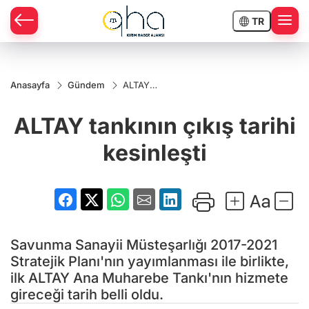
TR
Anasayfa
Gündem
ALTAY
tankının
çıkış
ALTAY tankının çıkış tarihi
tarihi
kesinleşti
kesinleşti
Savunma Sanayii Müsteşarlığı 2017-2021
Stratejik Planı'nın yayımlanması ile birlikte,
ilk ALTAY Ana Muharebe Tankı'nın hizmete
gireceği tarih belli oldu.