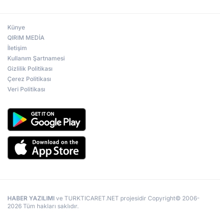
Künye
QIRIM MEDİA
İletişim
Kullanım Şartnamesi
Gizlilik Politikası
Çerez Politikası
Veri Politikası
HABER YAZILIMI
ve TURKTICARET.NET projesidir Copyright© 2006-
2026 Tüm hakları saklıdır.