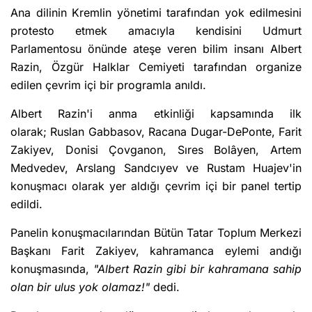
Ana dilinin Kremlin yönetimi tarafından yok edilmesini
protesto etmek amacıyla kendisini Udmurt
Parlamentosu önünde ateşe veren bilim insanı Albert
Razin, Özgür Halklar Cemiyeti tarafından organize
edilen çevrim içi bir programla anıldı.
Albert Razin'i anma etkinliği kapsamında ilk
olarak; Ruslan Gabbasov, Racana Dugar-DePonte, Farit
Zakiyev, Donisi Çovganon, Sıres Bolâyen, Artem
Medvedev, Arslang Sandcıyev ve Rustam Huajev'in
konuşmacı olarak yer aldığı çevrim içi bir panel tertip
edildi.
Panelin konuşmacılarından Bütün Tatar Toplum Merkezi
Başkanı Farit Zakiyev, kahramanca eylemi andığı
konuşmasında,
"Albert Razin gibi bir kahramana sahip
olan bir ulus yok olamaz!"
dedi.