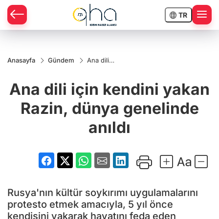
TR
Anasayfa
Gündem
Ana dili
için
kendini
Ana dili için kendini yakan
yakan
Razin,
dünya
Razin, dünya genelinde
genelinde
anıldı
anıldı
Rusya'nın kültür soykırımı uygulamalarını
protesto etmek amacıyla, 5 yıl önce
kendisini yakarak hayatını feda eden