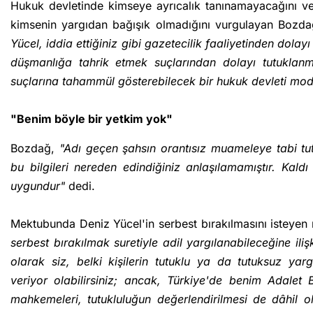
Hukuk devletinde kimseye ayrıcalık tanınamayacağını ve 
kimsenin yargıdan bağışık olmadığını vurgulayan Bozda
Yücel, iddia ettiğiniz gibi gazetecilik faaliyetinden dola
düşmanlığa tahrik etmek suçlarından dolayı tutuklanmışt
suçlarına tahammül gösterebilecek bir hukuk devleti mod
"Benim böyle bir yetkim yok"
Bozdağ,
"Adı geçen şahsın orantısız muameleye tabi tut
bu bilgileri nereden edindiğiniz anlaşılamamıştır. Kaldı
uygundur"
dedi.
Mektubunda Deniz Yücel'in serbest bırakılmasını isteyen
serbest bırakılmak suretiyle adil yargılanabileceğine il
olarak siz, belki kişilerin tutuklu ya da tutuksuz yar
veriyor olabilirsiniz; ancak, Türkiye'de benim Adalet
mahkemeleri, tutukluluğun değerlendirilmesi de dâhil o