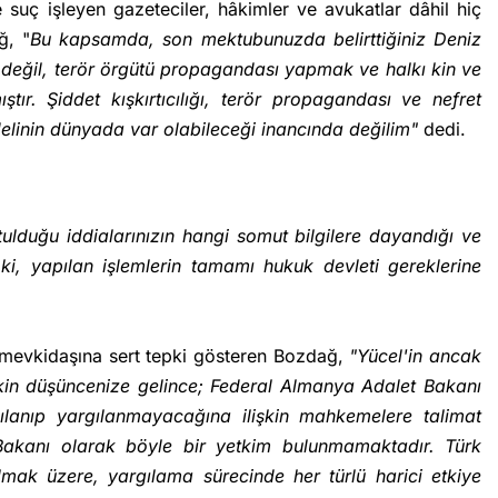
suç işleyen gazeteciler, hâkimler ve avukatlar dâhil hiç
ğ, "
Bu kapsamda, son mektubunuzda belirttiğiniz Deniz
yı değil, terör örgütü propagandası yapmak ve halkı kin ve
ır. Şiddet kışkırtıcılığı, terör propagandası ve nefret
elinin dünyada var olabileceği inancında değilim"
dedi.
ulduğu iddialarınızın hangi somut bilgilere dayandığı ve
 ki, yapılan işlemlerin tamamı hukuk devleti gereklerine
 mevkidaşına sert tepki gösteren Bozdağ,
"Yücel'in ancak
işkin düşüncenize gelince; Federal Almanya Adalet Bakanı
gılanıp yargılanmayacağına ilişkin mahkemelere talimat
 Bakanı olarak böyle bir yetkim bulunmamaktadır. Türk
lmak üzere, yargılama sürecinde her türlü harici etkiye