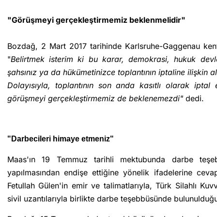
"Görüşmeyi gerçekleştirmemiz beklenmelidir"
Bozdağ, 2 Mart 2017 tarihinde Karlsruhe-Gaggenau kentind
"
Belirtmek isterim ki bu karar, demokrasi, hukuk devle
şahsınız ya da hükümetinizce toplantının iptaline ilişkin a
Dolayısıyla, toplantının son anda kasıtlı olarak iptal
görüşmeyi gerçekleştirmemiz de beklenemezdi"
dedi.
"Darbecileri himaye etmeniz"
Maas'ın 19 Temmuz tarihli mektubunda darbe teşeb
yapılmasından endişe ettiğine yönelik ifadelerine ce
Fetullah Gülen'in emir ve talimatlarıyla, Türk Silahlı Ku
sivil uzantılarıyla birlikte darbe teşebbüsünde bulunulduğun