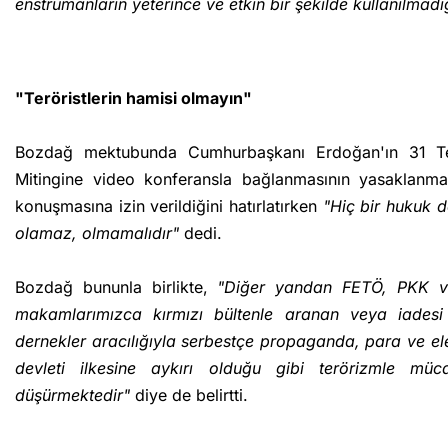
enstrümanların yeterince ve etkin bir şekilde kullanılmadı
"Teröristlerin hamisi olmayın"
Bozdağ mektubunda Cumhurbaşkanı Erdoğan'ın 31 Te
Mitingine video konferansla bağlanmasının yasaklanmas
konuşmasına izin verildiğini hatırlatırken
"Hiç bir hukuk de
olamaz, olmamalıdır"
dedi.
Bozdağ bununla birlikte,
"Diğer yandan FETÖ, PKK ve
makamlarımızca kırmızı bültenle aranan veya iadesi 
dernekler aracılığıyla serbestçe propaganda, para ve e
devleti ilkesine aykırı olduğu gibi terörizmle müca
düşürmektedir"
diye de belirtti.