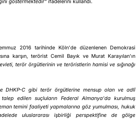
ğını göstermektedir"
ifadelerini kullandı.
mmuz 2016 tarihinde Köln'de düzenlenen Demokrasi
ına karşın, terörist Cemil Bayık ve Murat Karayılan'ın
vleti, terör örgütlerinin ve teröristlerin hamisi ve sığınağı
 DHKP-C gibi terör örgütlerine mensup olan ve adlî
talep edilen suçluların Federal Almanya'da kurulmuş
leman temini faaliyeti yapmalarına göz yumulması, hukuk
delede uluslararası işbirliği perspektifine de gölge