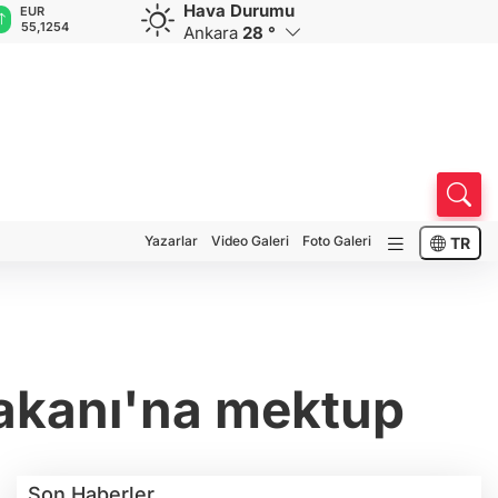
Hava Durumu
GBP
CHF
CAD
RUB
A
64,3468
59,0083
34,1883
0,5822
1
Ankara
28 °
Yazarlar
Video Galeri
Foto Galeri
TR
akanı'na mektup
Son Haberler