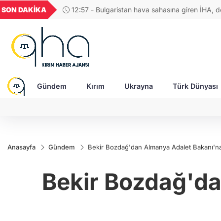
GEL
TND
BGN
VND
SON DAKİKA
12:09 - KTMM'den Dünya Yerli Halklar Günü bild
49
18,2677
16,3788
27,9743
0,0018
Tatarlarının geleceği Kırım’ın özgürlüğüne bağlı"
Gündem
Kırım
Ukrayna
Türk Dünyası
Anasayfa
Gündem
Bekir Bozdağ'dan Almanya Adalet Bakanı'n
Bekir Bozdağ'd