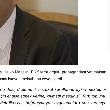
ı Heiko Maas'ın, PKK terör örgütü propagandası yapmaktan
asını isteyen mektubuna cevap verdi.
rla dolu, diplomatik nezaket kurallarına aykırı mektuplar
 için endişe etmek yerine, kıymetli mesainizi, Türk toplumu
vleti ilkesiyle bağdaşmayan uygulamalara son vermeye