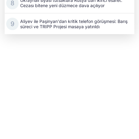
Ukraynalı siyasi tutsaklara Rusya'dan ikinci esaret:
Cezası bitene yeni düzmece dava açılıyor
Aliyev ile Paşinyan'dan kritik telefon görüşmesi: Barış
süreci ve TRIPP Projesi masaya yatırıldı