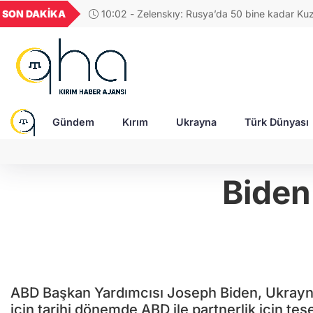
GEL
TND
BGN
VND
SON DAKİKA
09:19 - Rus ordusu Donetsk'i vurdu: 3 ölü, 6 ya
49
18,2677
16,3788
27,9743
0,0018
Gündem
Kırım
Ukrayna
Türk Dünyası
Biden
ABD Başkan Yardımcısı Joseph Biden, Ukrayn
için tarihi dönemde ABD ile partnerlik için teşe