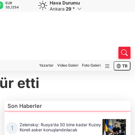
Hava Durumu
GBP
CHF
CAD
RUB
A
64,3468
59,0083
34,1883
0,5822
1
Ankara
29 °
Yazarlar
Video Galeri
Foto Galeri
TR
r etti
Son Haberler
Zelenskıy: Rusya’da 50 bine kadar Kuzey
Koreli asker konuşlandırılacak