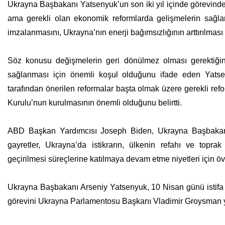
Ukrayna Başbakanı Yatsenyuk’un son iki yıl içinde görevindek
ama gerekli olan ekonomik reformlarda gelişmelerin sağland
imzalanmasını, Ukrayna’nın enerji bağımsızlığının arttırılması 
Söz konusu değişmelerin geri dönülmez olması gerektiğini
sağlanması için önemli koşul olduğunu ifade eden Yatse
tarafından önerilen reformalar başta olmak üzere gerekli refo
Kurulu’nun kurulmasının önemli olduğunu belirtti.
ABD Başkan Yardımcısı Joseph Biden, Ukrayna Başbakanı A
gayretler, Ukrayna’da istikrarın, ülkenin refahı ve topra
geçirilmesi süreçlerine katılmaya devam etme niyetleri için ö
Ukrayna Başbakanı Arseniy Yatsenyuk, 10 Nisan günü istifa 
görevini Ukrayna Parlamentosu Başkanı Vladimir Groysman y