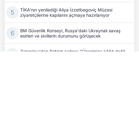
TİKA'nın yenilediği Aliya İzzetbegoviç Müzesi
ziyaretçilerine kapılarını açmaya hazırlanıyor
BM Güvenlik Konseyi, Rusya'daki Ukraynalı savaş
esirleri ve sivillerin durumunu görüşecek
Zelenskıy'dan Patriot çağrısı: "Üzerimize kâğıt değil,
insanları öldüren gerçek füzeler yağıyor"
Ukraynalı siyasi tutsaklara Rusya'dan ikinci esaret:
Cezası bitene yeni düzmece dava açılıyor
Aliyev ile Paşinyan'dan kritik telefon görüşmesi: Barış
süreci ve TRIPP Projesi masaya yatırıldı