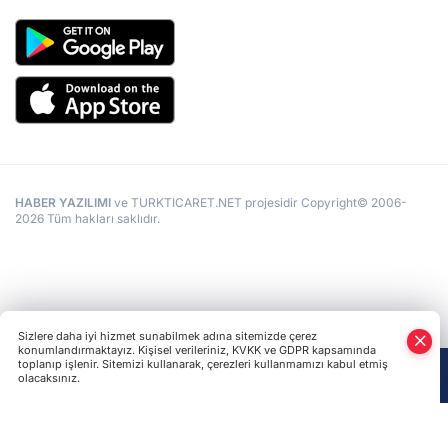
HABER YAZILIMI
ve TURKTICARET.NET projesidir Copyright© 2006-
2026 Tüm hakları saklıdır.
Sizlere daha iyi hizmet sunabilmek adına sitemizde çerez
konumlandırmaktayız. Kişisel verileriniz, KVKK ve GDPR kapsamında
toplanıp işlenir. Sitemizi kullanarak, çerezleri kullanmamızı kabul etmiş
olacaksınız.
Anasayfa
Haber Ara
Yazarlar