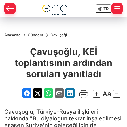
TR
Anasayfa
Gündem
Çavuşoğlu,
KEİ
toplantısının
Çavuşoğlu, KEİ
ardından
soruları
yanıtladı
toplantısının ardından
soruları yanıtladı
Çavuşoğlu, Türkiye-Rusya ilişkileri
hakkında "Bu diyalogun tekrar inşa edilmesi
esasen Suriye'nin geleceği için de