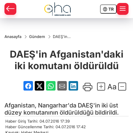
TR
Anasayfa
Gündem
DAEŞ'in
Afganistan'daki
iki komutanı
DAEŞ'in Afganistan'daki
öldürüldü
iki komutanı öldürüldü
Afganistan, Nangarhar'da DAEŞ'in iki üst
düzey komutanının öldürüldüğü bildirildi.
Haber Giriş Tarihi: 04.07.2016 17:39
Haber Güncellenme Tarihi: 04.07.2016 17:42
Kaynak: Haber Merkezi