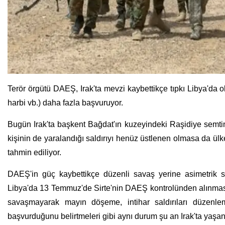
Terör örgütü DAEŞ, Irak'ta mevzi kaybettikçe tıpkı Libya'da ol
harbi vb.) daha fazla başvuruyor.
Bugün Irak'ta başkent Bağdat'ın kuzeyindeki Raşidiye semtin
kişinin de yaralandığı saldırıyı henüz üstlenen olmasa da ülk
tahmin ediliyor.
DAEŞ'in güç kaybettikçe düzenli savaş yerine asimetrik savaşı
Libya'da 13 Temmuz'de Sirte'nin DAEŞ kontrolünden alınma
savaşmayarak mayın döşeme, intihar saldırıları düzenlem
başvurduğunu belirtmeleri gibi aynı durum şu an Irak'ta yaşan