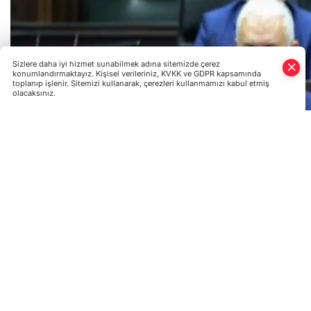
Sizlere daha iyi hizmet sunabilmek adına sitemizde çerez
konumlandırmaktayız. Kişisel verileriniz, KVKK ve GDPR kapsamında
toplanıp işlenir. Sitemizi kullanarak, çerezleri kullanmamızı kabul etmiş
olacaksınız.
Türkiye Başbakanı Binali Yıldırım, partisinin TBMM grup topl