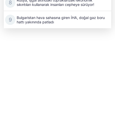
Rusya, işgal altındaki topraklardaki ekonomik
sıkıntıları kullanarak insanları cepheye sürüyor!
Bulgaristan hava sahasına giren İHA, doğal gaz boru
hattı yakınında patladı