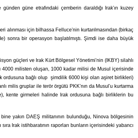
günden güne etrafındaki çemberin daraldığı Irak'ın kuzey
ri alınması için bilhassa Felluce'nin kurtarılmasından (birkaç
) sonra bir operasyon başlatılmıştı. Şimdi ise daha büyük
isyon güçleri ve Irak Kürt Bölgesel Yönetimi'nin (IKBY) silahlı
ü 4000 milisten oluşan, 1000 kadar milisi de Musul içerisinde
 ordusuna bağlı olup şimdilik 6000 kişi olan aşiret birlikleri)
nlı milis gruplar ile terör örgütü PKK'nın da Musul'u kurtarma
), kente girmeleri halinde Irak ordusuna bağlı birliklerin bu
bine yakın DAEŞ militanının bulunduğu, Ninova bölgesinin
sıra Irak istihbaratının raporları bunların içerisindeki yabancı