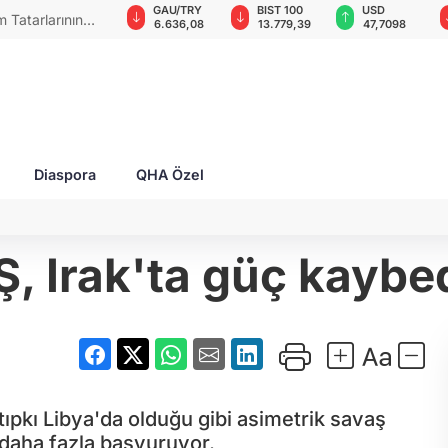
GAU/TRY
BIST 100
USD
EUR
yi ziyaret
6.636,08
13.779,39
47,7098
55,1459
Diaspora
QHA Özel
, Irak'ta güç kaybe
tıpkı Libya'da olduğu gibi asimetrik savaş
) daha fazla başvuruyor.