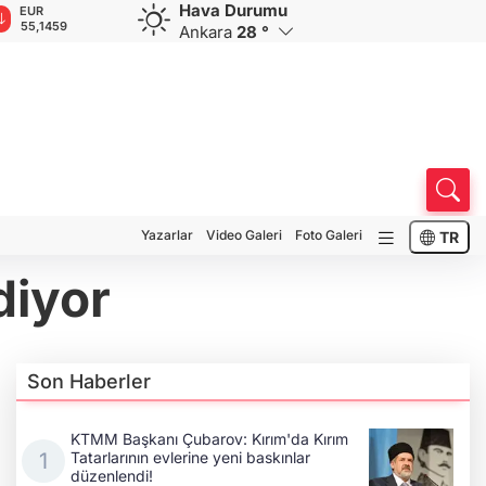
Hava Durumu
GBP
CHF
CAD
RUB
A
64,3686
58,9738
34,1712
0,5820
1
Ankara
28 °
Yazarlar
Video Galeri
Foto Galeri
TR
diyor
Son Haberler
KTMM Başkanı Çubarov: Kırım'da Kırım
Tatarlarının evlerine yeni baskınlar
düzenlendi!