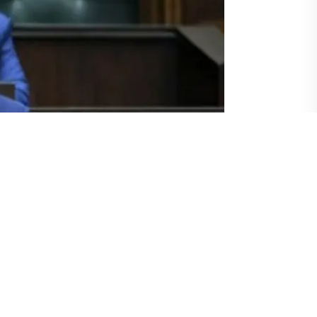
antısında, gündeme ilişkin değerlendirmelerde bulundu.