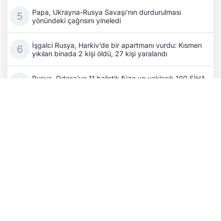
Papa, Ukrayna-Rusya Savaşı’nın durdurulması
yönündeki çağrısını yineledi
İşgalci Rusya, Harkiv’de bir apartmanı vurdu: Kısmen
yıkılan binada 2 kişi öldü, 27 kişi yaralandı
Rusya, Odesa'ya 11 balistik füze ve yaklaşık 100 SİHA
ile saldırdı
Rusya, işgal altındaki topraklardaki ekonomik
sıkıntıları kullanarak insanları cepheye sürüyor!
Bulgaristan hava sahasına giren İHA, doğal gaz boru
hattı yakınında patladı