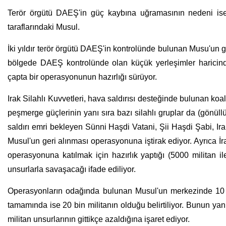
Terör örgütü DAEŞ'in güç kaybına uğramasının nedeni ise 
taraflarındaki Musul.
İki yıldır terör örgütü DAEŞ'in kontrolünde bulunan Musu'un ge
bölgede DAEŞ kontrolünde olan küçük yerleşimler haricinde
çapta bir operasyonunun hazırlığı sürüyor.
Irak Silahlı Kuvvetleri, hava saldırısı desteğinde bulunan koal
peşmerge güçlerinin yanı sıra bazı silahlı gruplar da (gönüll
saldırı emri bekleyen Sünni Haşdi Vatani, Şii Haşdi Şabi, Irak
Musul'un geri alınması operasyonuna iştirak ediyor. Ayrıca İra
operasyonuna katılmak için hazırlık yaptığı (5000 militan ile
unsurlarla savaşacağı ifade ediliyor.
Operasyonların odağında bulunan Musul'un merkezinde 10 
tamamında ise 20 bin militanın olduğu belirtiliyor. Bunun yanı 
militan unsurlarının gittikçe azaldığına işaret ediyor.