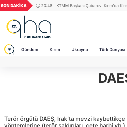
GEL
TND
BGN
VND
SON DAKİKA
17:38 - Avusturya Şansölyesi Stocker, Türkiye’
86
18,2796
16,2888
27,9743
0,0018
edecek
Gündem
Kırım
Ukrayna
Türk Dünyası
DAEŞ
Terör örgütü DAEŞ, Irak'ta mevzi kaybettikçe 
yöntemlerine (terör saldırıları, çete harbi vb.