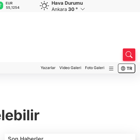
Hava Durumu
EUR
GBP
CHF
CAD
R
55,1254
64,3468
59,0083
34,1883
0
Ankara
30 °
Yazarlar
Video Galeri
Foto Galeri
TR
ebilir
Son Haberler