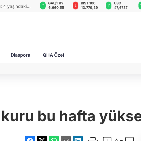
VND
GAU/TRY
BIST 100
USD
u: 4 yaşındaki
0,0018
6.660,55
13.779,39
47,6787
Diaspora
QHA Özel
 kuru bu hafta yüksel