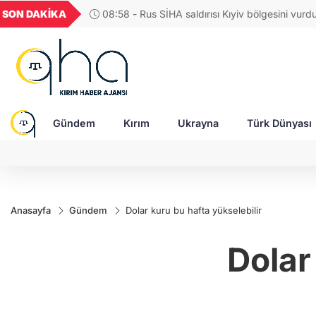
UYU
GEL
TND
BGN
SON DAKİKA
08:58 - Rus SİHA saldırısı Kıyiv bölgesini vurd
52
1,1849
18,2677
16,3788
27,9743
bir çocuk hayattan koparıldı!
Gündem
Kırım
Ukrayna
Türk Dünyası
Anasayfa
Gündem
Dolar kuru bu hafta yükselebilir
Dolar