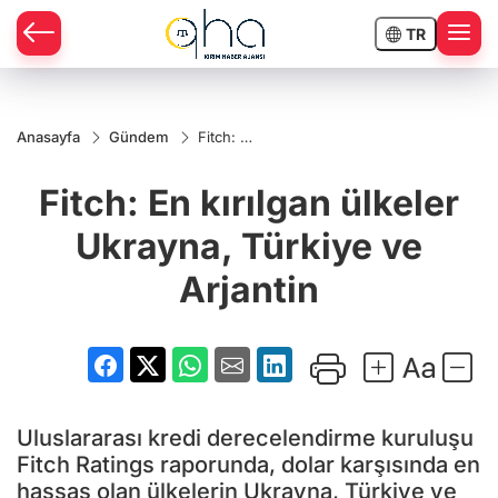
TR
Anasayfa
Gündem
Fitch: En
kırılgan
ülkeler
Fitch: En kırılgan ülkeler
Ukrayna,
Türkiye
ve
Ukrayna, Türkiye ve
Arjantin
Arjantin
Uluslararası kredi derecelendirme kuruluşu
Fitch Ratings raporunda, dolar karşısında en
hassas olan ülkelerin Ukrayna, Türkiye ve