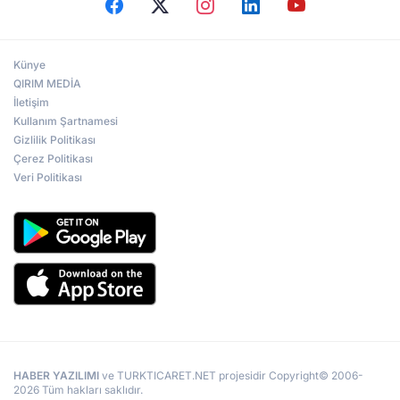
Künye
QIRIM MEDİA
İletişim
Kullanım Şartnamesi
Gizlilik Politikası
Çerez Politikası
Veri Politikası
HABER YAZILIMI
ve TURKTICARET.NET projesidir Copyright© 2006-
2026 Tüm hakları saklıdır.