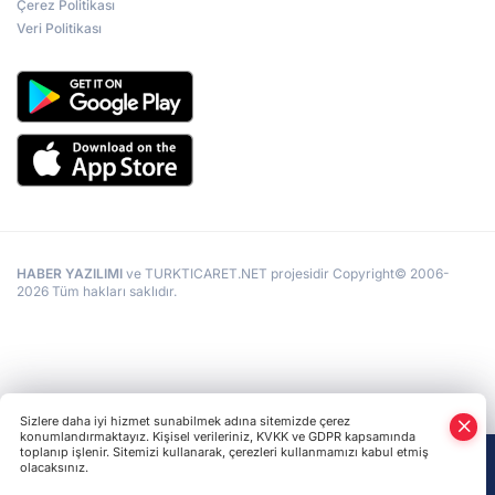
Çerez Politikası
Veri Politikası
HABER YAZILIMI
ve TURKTICARET.NET projesidir Copyright© 2006-
2026 Tüm hakları saklıdır.
Sizlere daha iyi hizmet sunabilmek adına sitemizde çerez
konumlandırmaktayız. Kişisel verileriniz, KVKK ve GDPR kapsamında
toplanıp işlenir. Sitemizi kullanarak, çerezleri kullanmamızı kabul etmiş
olacaksınız.
Anasayfa
Haber Ara
Yazarlar