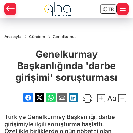
TR
Anasayfa
Gündem
Genelkurmay
Başkanlığında
'darbe
Genelkurmay
girişimi'
soruşturması
Başkanlığında 'darbe
girişimi' soruşturması
Türkiye Genelkurmay Başkanlığı, darbe
girişimiyle ilgili soruşturma başlattı.
Özellikle birliklerde o gün nöbetçi olan