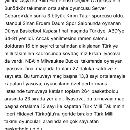
yılında Asya’da Yılın Futbolcusu seçilen Özbekistan’ın
Bunödkör takımının orta saha oyuncusu Server
Ceparov’dan sonra 3.büyük Kırım Tatar sporcusu oldu.
İstanbul Sinan Erdem Daum Spor Salonunda oynanan
Dünya Basketbol Kupası final maçında Türkiye, ABD’ye
64-81 yenildi. Ancak yenilmesine ramen salonu
dolduran 16 bin seyirci tarafından alkışlanan Türkiye
milli takımının kadrosunda soydaşımız Ersan İlyasova
da vardı. NBA’in Milwaukee Bucks takımında oynayan
İlyasova, final maçında toplam 27 dakika kaldı ve 7
sayı attı. Bu turnuvayı maç başına 13,8 sayı ortalamayla
kapatan İlyasova, oyuncuların özel performans
listesinde turnuvaya katılan toplam 264 basketbolcu
arasında 23.sırada yer aldı. İlyasova, bu turnuvayı maç
başına ortalama 12 sayı ile kapatan Türk Milli Takımının
lideri Hidayet Türkoğlu’nu geride bırakıp Türk Milli
takımı oyuncuları arasında en çok sayı atan
basketbolcu oldu.