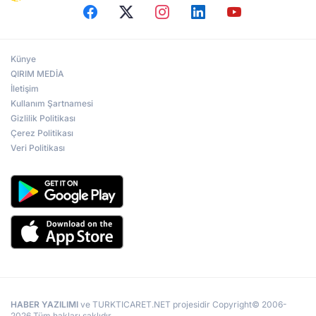
Künye
QIRIM MEDİA
İletişim
Kullanım Şartnamesi
Gizlilik Politikası
Çerez Politikası
Veri Politikası
HABER YAZILIMI
ve TURKTICARET.NET projesidir Copyright© 2006-
2026 Tüm hakları saklıdır.