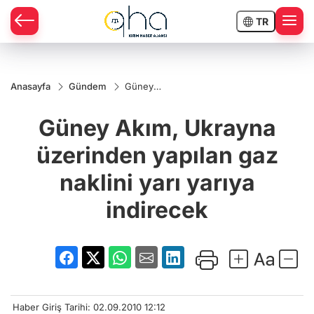
TR
Anasayfa
Gündem
Güney
Akım,
Ukrayna
Güney Akım, Ukrayna
üzerinden
yapılan
gaz
üzerinden yapılan gaz
naklini
yarı yarıya
naklini yarı yarıya
indirecek
indirecek
Haber Giriş Tarihi: 02.09.2010 12:12