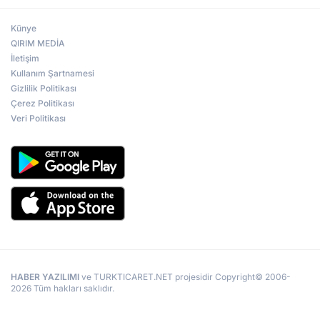
Künye
QIRIM MEDİA
İletişim
Kullanım Şartnamesi
Gizlilik Politikası
Çerez Politikası
Veri Politikası
HABER YAZILIMI
ve TURKTICARET.NET projesidir Copyright© 2006-
2026 Tüm hakları saklıdır.