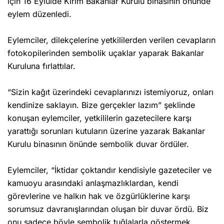
için 16 Eylülde Kırım Bakanlar Kurulu binasının önünde
eylem düzenledi.
Eylemciler, dilekçelerine yetkililerden verilen cevapların
fotokopilerinden sembolik uçaklar yaparak Bakanlar
Kuruluna fırlattılar.
“Sizin kağıt üzerindeki cevaplarınızı istemiyoruz, onları
kendinize saklayın. Bize gerçekler lazım” şeklinde
konuşan eylemciler, yetkililerin gazetecilere karşı
yarattığı sorunları kutuların üzerine yazarak Bakanlar
Kurulu binasının önünde sembolik duvar ördüler.
Eylemciler, “İktidar çoktandır kendisiyle gazeteciler ve
kamuoyu arasındaki anlaşmazlıklardan, kendi
görevlerine ve halkın hak ve özgürlüklerine karşı
sorumsuz davranışlarından oluşan bir duvar ördü. Biz
onu sadece böyle sembolik tuğlalarla göstermek