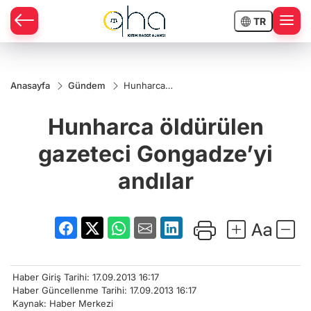
TR
Anasayfa
Gündem
Hunharca
öldürülen
gazeteci
Hunharca öldürülen
Gongadze’yi
andılar
gazeteci Gongadze’yi
andılar
Haber Giriş Tarihi: 17.09.2013 16:17
Haber Güncellenme Tarihi: 17.09.2013 16:17
Kaynak: Haber Merkezi