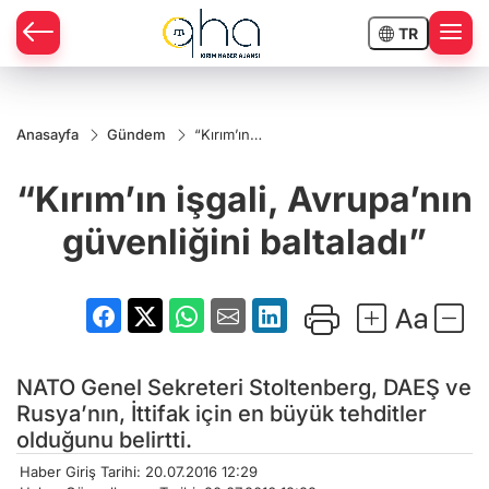
TR
Anasayfa
Gündem
“Kırım’ın
işgali,
Avrupa’nın
“Kırım’ın işgali, Avrupa’nın
güvenliğini
baltaladı”
güvenliğini baltaladı”
NATO Genel Sekreteri Stoltenberg, DAEŞ ve
Rusya’nın, İttifak için en büyük tehditler
olduğunu belirtti.
Haber Giriş Tarihi: 20.07.2016 12:29