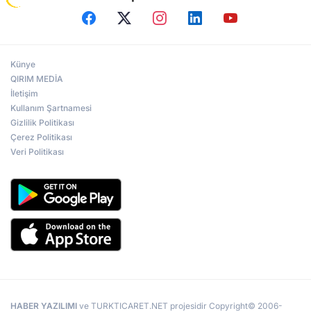
Künye
QIRIM MEDİA
İletişim
Kullanım Şartnamesi
Gizlilik Politikası
Çerez Politikası
Veri Politikası
HABER YAZILIMI
ve TURKTICARET.NET projesidir Copyright© 2006-