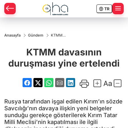
TR
Anasayfa
Gündem
KTMM
davasının
duruşması
KTMM davasının
yine
ertelendi
duruşması yine ertelendi
Rusya tarafından işgal edilen Kırım’ın sözde
Savcılığı’nın davaya ilişkin yeni belgeler
sunduğu gerekçe gösterilerek Kırım Tatar
Milli Meclisi’nin kapatılması ile ilgili