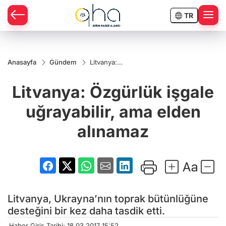
TR
Anasayfa
Gündem
Litvanya:
Özgürlük
işgale
Litvanya: Özgürlük işgale
uğrayabilir,
ama elden
alınamaz
uğrayabilir, ama elden
alınamaz
Litvanya, Ukrayna’nın toprak bütünlüğüne
desteğini bir kez daha tasdik etti.
Haber Giriş Tarihi: 18.03.2017 15:52