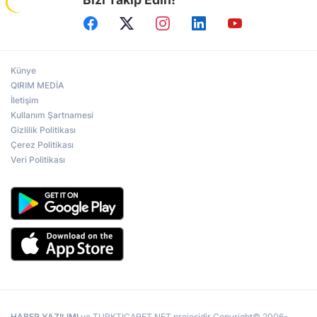
Künye
QIRIM MEDİA
İletişim
Kullanım Şartnamesi
Gizlilik Politikası
Çerez Politikası
Veri Politikası
HABER YAZILIMI
ve TURKTICARET.NET projesidir Copyright© 2006-