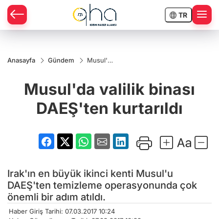
TR
Anasayfa
Gündem
Musul'da
valilik
binası
Musul'da valilik binası
DAEŞ'ten
kurtarıldı
DAEŞ'ten kurtarıldı
Irak'ın en büyük ikinci kenti Musul'u
DAEŞ'ten temizleme operasyonunda çok
önemli bir adım atıldı.
Haber Giriş Tarihi: 07.03.2017 10:24