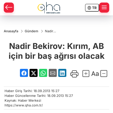
TR
Anasayfa
Gündem
Nadir
Bekirov:
Kırım,
Nadir Bekirov: Kırım, AB
AB için
bir baş
ağrısı
için bir baş ağrısı olacak
olacak
Haber Giriş Tarihi: 18.09.2013 15:27
Haber Güncellenme Tarihi: 18.09.2013 15:27
Kaynak: Haber Merkezi
https://www.qha.com.tr/