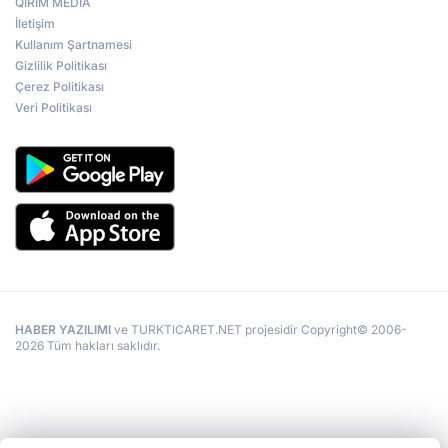
QIRIM MEDİA
İletişim
Kullanım Şartnamesi
Gizlilik Politikası
Çerez Politikası
Veri Politikası
HABER YAZILIMI
ve TURKTICARET.NET projesidir Copyright© 2006-
2026 Tüm hakları saklıdır.