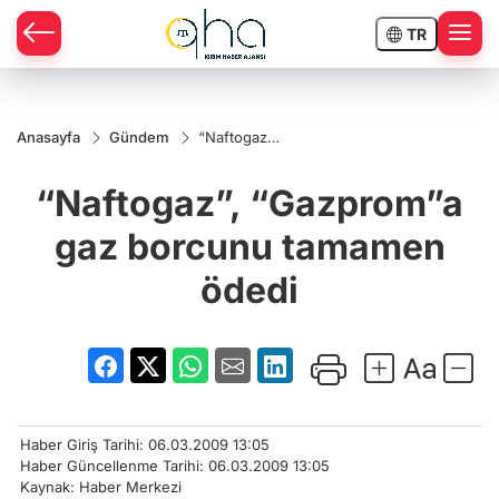
TR
Anasayfa
Gündem
“Naftogaz”,
“Gazprom”a
gaz
“Naftogaz”, “Gazprom”a
borcunu
tamamen
ödedi
gaz borcunu tamamen
ödedi
Haber Giriş Tarihi: 06.03.2009 13:05
Haber Güncellenme Tarihi: 06.03.2009 13:05
Kaynak: Haber Merkezi