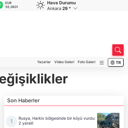
Hava Durumu
EUR
GBP
CHF
CAD
R
55,0631
64,2112
59,0001
33,9600
0
Ankara
29 °
Yazarlar
Video Galeri
Foto Galeri
TR
ğişiklikler
Son Haberler
Rusya, Harkiv bölgesinde bir köyü vurdu:
2 yaralı!