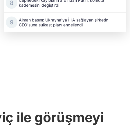
Cephedeki kayıpların ardından Putin, komuta
kademesini değiştirdi
Alman basını: Ukrayna'ya İHA sağlayan şirketin
CEO'suna suikast planı engellendi
iç ile görüşmeyi