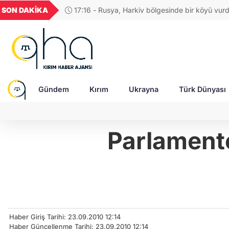
UYU
GEL
TND
BGN
SON DAKİKA
17:04 - Rus ordusuna SİHA üreten şirketin CE
42
1,1856
18,1987
16,2477
28,0626
saldırıda ağır yaralandı
Gündem
Kırım
Ukrayna
Türk Dünyası
Parlamento
Haber Giriş Tarihi: 23.09.2010 12:14
Haber Güncellenme Tarihi: 23.09.2010 12:14