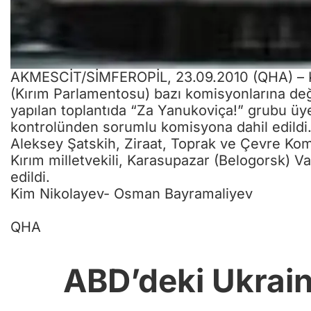
AKMESCİT/SİMFEROPİL, 23.09.2010 (QHA) – K
(Kırım Parlamentosu) bazı komisyonlarına deği
yapılan toplantıda “Za Yanukoviça!” grubu üye
kontrolünden sorumlu komisyona dahil edildi. 
Aleksey Şatskih, Ziraat, Toprak ve Çevre Kom
Kırım milletvekili, Karasupazar (Belogorsk) V
edildi.
Kim Nikolayev- Osman Bayramaliyev
QHA
ABD’deki Ukrain