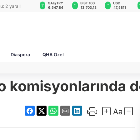
VND
GAU/TRY
BIST 100
USD
O'su bombalı
0,0018
6.547,84
13.703,13
47,5811
Diaspora
QHA Özel
 komisyonlarında de