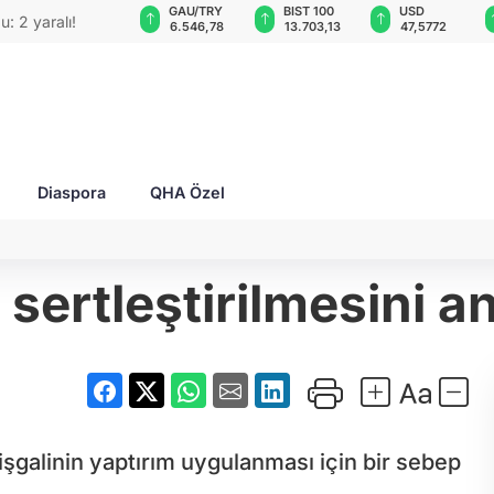
GAU/TRY
BIST 100
USD
EUR
O'su bombalı
6.546,78
13.703,13
47,5772
55,0866
Diaspora
QHA Özel
 sertleştirilmesini 
işgalinin yaptırım uygulanması için bir sebep