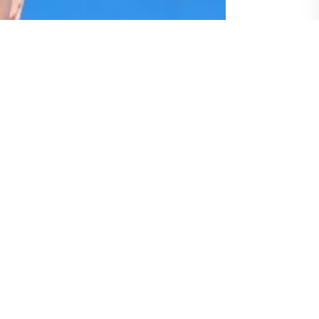
tin Röportajları) filminin üçüncü bölümü Amerikan Showtime
tin,
“Rusya topraklarına yönelik tehdit gördüğü zaman”
işgal
 söyledi.