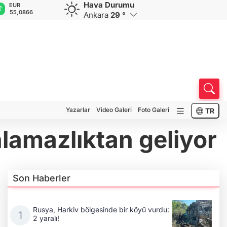
Hava Durumu
GBP
CHF
CAD
RUB
A
64,2187
58,9922
33,9602
0,5839
1
Ankara
29 °
Yazarlar
Video Galeri
Foto Galeri
TR
anlamazlıktan geliyor
Son Haberler
Rusya, Harkiv bölgesinde bir köyü vurdu:
2 yaralı!