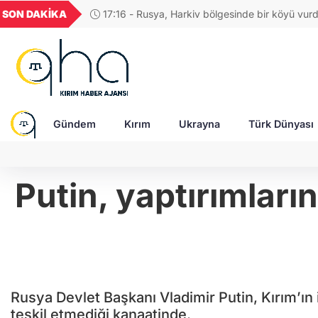
GEL
TND
BGN
VND
SON DAKİKA
17:04 - Rus ordusuna SİHA üreten şirketin CE
53
18,1940
16,2435
28,0626
0,0018
saldırıda ağır yaralandı
Gündem
Kırım
Ukrayna
Türk Dünyası
Putin, yaptırımların
Rusya Devlet Başkanı Vladimir Putin, Kırım’ın 
teşkil etmediği kanaatinde.