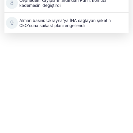
Cephedeki kayıpların ardından Putin, komuta
kademesini değiştirdi
Alman basını: Ukrayna'ya İHA sağlayan şirketin
CEO'suna suikast planı engellendi