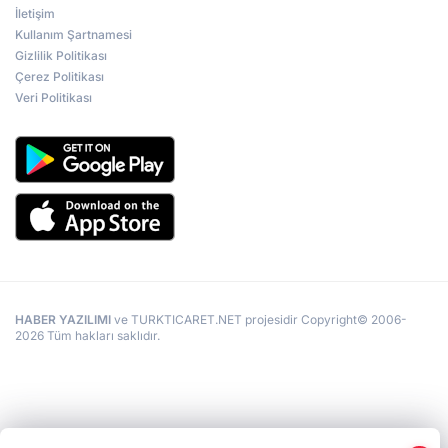
İletişim
Kullanım Şartnamesi
Gizlilik Politikası
Çerez Politikası
Veri Politikası
HABER YAZILIMI
ve TURKTICARET.NET projesidir Copyright© 2006-
2026 Tüm hakları saklıdır.