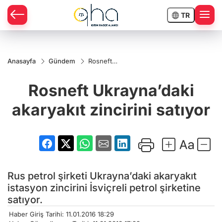
TR
Anasayfa
Gündem
Rosneft
Ukrayna’daki
akaryakıt
Rosneft Ukrayna’daki
zincirini
satıyor
akaryakıt zincirini satıyor
Rus petrol şirketi Ukrayna’daki akaryakıt
istasyon zincirini İsviçreli petrol şirketine
satıyor.
Haber Giriş Tarihi: 11.01.2016 18:29