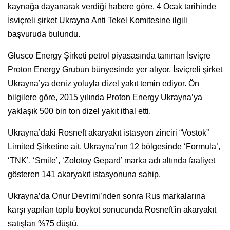
kaynağa dayanarak verdiği habere göre, 4 Ocak tarihinde
İsviçreli şirket Ukrayna Anti Tekel Komitesine ilgili
başvuruda bulundu.
Glusco Energy Şirketi petrol piyasasında tanınan İsviçre
Proton Energy Grubun bünyesinde yer alıyor. İsviçreli şirket
Ukrayna’ya deniz yoluyla dizel yakıt temin ediyor. Ön
bilgilere göre, 2015 yılında Proton Energy Ukrayna’ya
yaklaşık 500 bin ton dizel yakıt ithal etti.
Ukrayna’daki Rosneft akaryakıt istasyon zinciri “Vostok”
Limited Şirketine ait. Ukrayna’nın 12 bölgesinde ‘Formula’,
‘TNK’, ‘Smile’, ‘Zolotoy Gepard’ marka adı altında faaliyet
gösteren 141 akaryakıt istasyonuna sahip.
Ukrayna’da Onur Devrimi’nden sonra Rus markalarına
karşı yapılan toplu boykot sonucunda Rosneft'in akaryakıt
satışları %75 düştü.