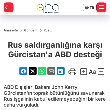
TR
Anasayfa
Gündem
Rus
saldırganlığına
karşı
Rus saldırganlığına karşı
Gürcistan'a
ABD desteği
Gürcistan'a ABD desteği
ABD Dışişleri Bakanı John Kerry,
Gürcistan'ın toprak bütünlüğünü savunarak
Rus işgalinin kabul edilemeyeceğini bir kere
daha vurguladı.