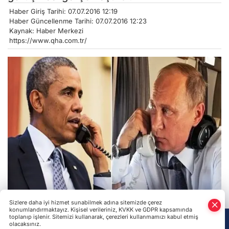
Haber Giriş Tarihi: 07.07.2016 12:19
Haber Güncellenme Tarihi: 07.07.2016 12:23
Kaynak: Haber Merkezi
https://www.qha.com.tr/
Sizlere daha iyi hizmet sunabilmek adına sitemizde çerez
konumlandırmaktayız. Kişisel verileriniz, KVKK ve GDPR kapsamında
Rusya Federasyonu Devlet Başkanı Vladimir Putin, 6
toplanıp işlenir. Sitemizi kullanarak, çerezleri kullanmamızı kabul etmiş
olacaksınız.
Temmuz tarihinde ABD Devlet Başkanı Barack Obama ile