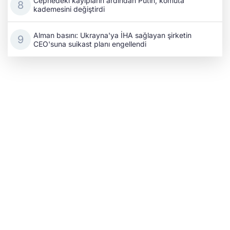
Cephedeki kayıpların ardından Putin, komuta
kademesini değiştirdi
Alman basını: Ukrayna'ya İHA sağlayan şirketin
CEO'suna suikast planı engellendi