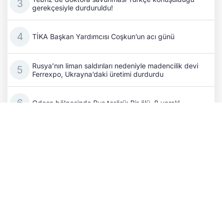
gerekçesiyle durduruldu!
TİKA Başkan Yardımcısı Coşkun’un acı günü
Rusya’nın liman saldırıları nedeniyle madencilik devi
Ferrexpo, Ukrayna’daki üretimi durdurdu
Odesa bölgesinde Rus terörü: Bir ölü, 8 yaralı!
Rus işgalciler Herson’da gıda taşıyan kamyonu
SİHA’yla vurdu
Cephedeki kayıpların ardından Putin, komuta
kademesini değiştirdi
Alman basını: Ukrayna'ya İHA sağlayan şirketin
CEO'suna suikast planı engellendi