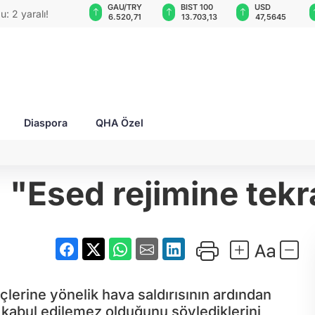
GAU/TRY
BIST 100
USD
EUR
EO'su bombalı
8
6.520,71
13.703,13
47,5645
55,0592
Diaspora
QHA Özel
"Esed rejimine tekra
çlerine yönelik hava saldırısının ardından
kabul edilemez olduğunu söylediklerini