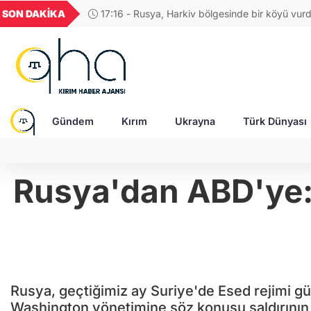
UYU
GEL
TND
BGN
VND
SON DAKİKA
17:04 - Rus ordusuna SİHA üreten şirketin C
1,1838
18,1891
16,3228
27,9529
0,001
saldırıda ağır yaralandı
Gündem
Kırım
Ukrayna
Türk Dünyası
Rusya'dan ABD'ye: 
Rusya, geçtiğimiz ay Suriye'de Esed rejimi gü
Washington yönetimine söz konusu saldırının 