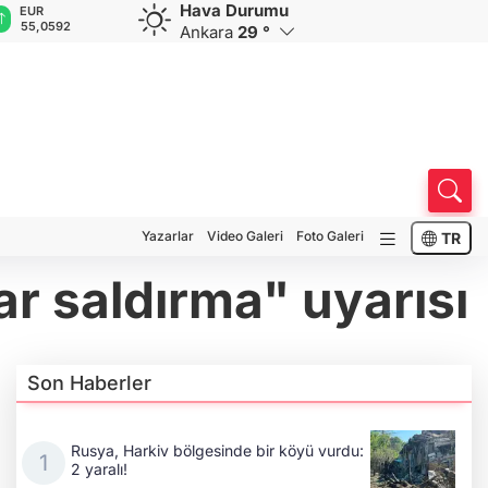
Hava Durumu
GBP
CHF
CAD
RUB
64,1776
58,9356
33,9406
0,5856
Ankara
29 °
Yazarlar
Video Galeri
Foto Galeri
TR
r saldırma" uyarısı
Son Haberler
Rusya, Harkiv bölgesinde bir köyü vurdu:
2 yaralı!