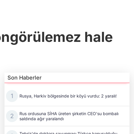
öngörülemez hale
Son Haberler
Rusya, Harkiv bölgesinde bir köyü vurdu: 2 yaralı!
Rus ordusuna SİHA üreten şirketin CEO'su bombalı
saldırıda ağır yaralandı
Tebriz'de doktora savunması Türkçe konuşulduğu