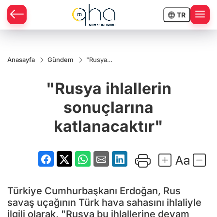
TR
Anasayfa
Gündem
"Rusya
ihlallerin
sonuçlarına
"Rusya ihlallerin
katlanacaktır"
sonuçlarına
katlanacaktır"
Türkiye Cumhurbaşkanı Erdoğan, Rus
savaş uçağının Türk hava sahasını ihlaliyle
ilgili olarak, "Rusya bu ihlallerine devam