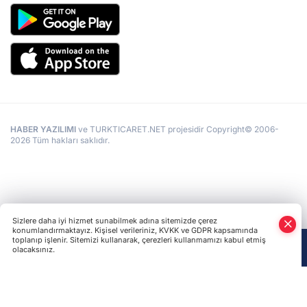
HABER YAZILIMI
ve TURKTICARET.NET projesidir Copyright© 2006-
2026 Tüm hakları saklıdır.
Sizlere daha iyi hizmet sunabilmek adına sitemizde çerez
konumlandırmaktayız. Kişisel verileriniz, KVKK ve GDPR kapsamında
toplanıp işlenir. Sitemizi kullanarak, çerezleri kullanmamızı kabul etmiş
olacaksınız.
Anasayfa
Haber Ara
Yazarlar