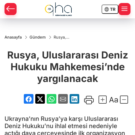
TR
Anasayfa
Gündem
Rusya,
Uluslararası
Deniz Hukuku
Rusya, Uluslararası Deniz
Mahkemesi’nde
yargılanacak
Hukuku Mahkemesi’nde
yargılanacak
Ukrayna’nın Rusya’ya karşı Uluslararası
Deniz Hukuku’nu ihlal etmesi nedeniyle
açtığı dava çerçevesinde ilk organizasyon