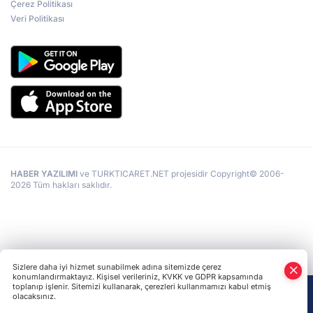
Çerez Politikası
Veri Politikası
HABER YAZILIMI
ve TURKTICARET.NET projesidir Copyright© 2006-
2026 Tüm hakları saklıdır.
Sizlere daha iyi hizmet sunabilmek adına sitemizde çerez
konumlandırmaktayız. Kişisel verileriniz, KVKK ve GDPR kapsamında
toplanıp işlenir. Sitemizi kullanarak, çerezleri kullanmamızı kabul etmiş
olacaksınız.
Anasayfa
Haber Ara
Yazarlar