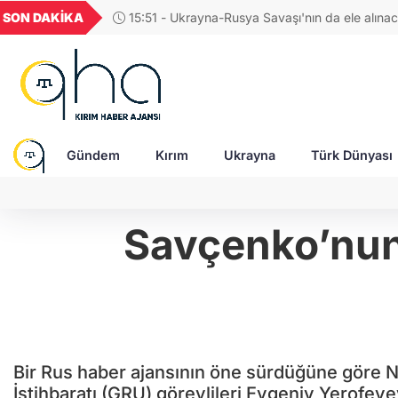
GEL
TND
BGN
VND
SON DAKİKA
13:48 - Kırım Cephesinden İrpin’deki iç sığınma
20
18,1985
16,2309
28,0626
0,0018
aletleri desteği
Gündem
Kırım
Ukrayna
Türk Dünyası
Savçenko’nun 
Bir Rus haber ajansının öne sürdüğüne göre
İstihbaratı (GRU) görevlileri Evgeniy Yerofey