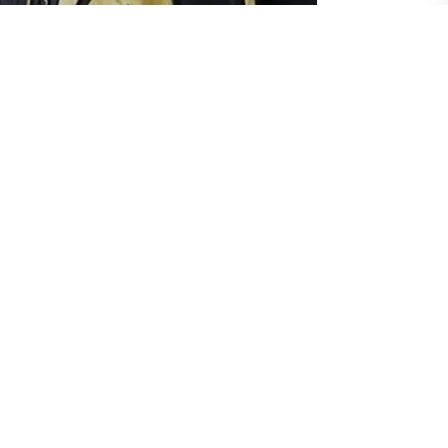
, "ABD Başkanı Barack Obama’nın 1915 olayları hakkında 22
arında yaşanan acıların tek yanlı bir tarih anlatısı temelinde
 ve Ermeni halkları arasında yüzlerce yıllık birlikte yaşama
me arzusunu samimiyetle ortaya koyduğuna dikkat çekilerek,
 çatışmayı derinleştirmeyi savunan çevreleri cesaretlendirmesi