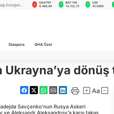
GAU/TRY
BIST 100
USD
EUR
cılara ev
6.486,80
13.722,73
47,5890
55,0338
Diaspora
QHA Özel
Ukrayna’ya dönüş ta
 Nadejda Savçenko’nun Rusya Askeri
ev ve Aleksandr Aleksandrov’a karşı takas