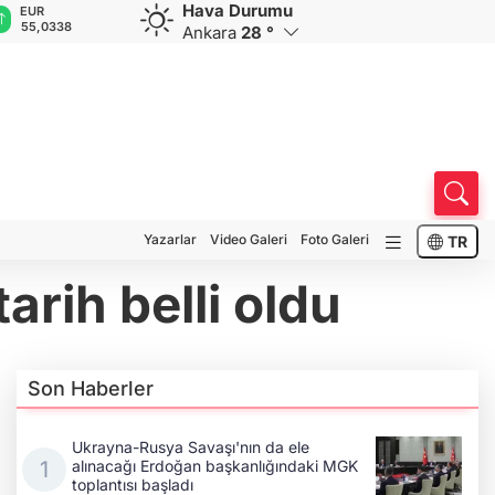
Hava Durumu
GBP
CHF
CAD
RUB
A
64,2340
58,7519
33,9412
0,5839
1
Ankara
28 °
Yazarlar
Video Galeri
Foto Galeri
TR
rih belli oldu
Son Haberler
Ukrayna-Rusya Savaşı'nın da ele
alınacağı Erdoğan başkanlığındaki MGK
toplantısı başladı