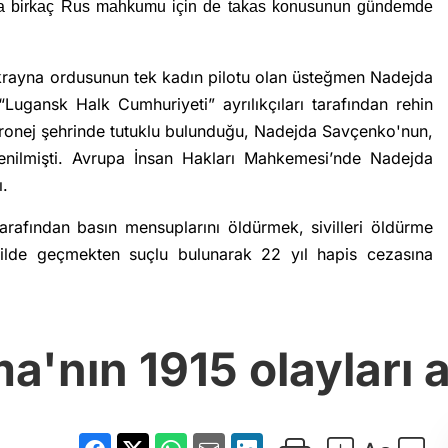
a birkaç Rus mahkumu için de takas konusunun gündemde
krayna ordusunun tek kadın pilotu olan üsteğmen Nadejda
ugansk Halk Cumhuriyeti” ayrılıkçıları tarafından rehin
ronej şehrinde tutuklu bulunduğu, Nadejda Savçenko'nun,
enilmişti. Avrupa İnsan Hakları Mahkemesi’nde Nadejda
ı.
afından basın mensuplarını öldürmek, sivilleri öldürme
ilde geçmekten suçlu bulunarak 22 yıl hapis cezasına
'nın 1915 olayları 