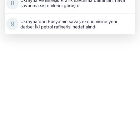
Ukrayna ve Birleşik Krallık savunma bakanları, hava
savunma sistemlerini görüştü
Ukrayna'dan Rusya'nın savaş ekonomisine yeni
darbe: İki petrol rafinerisi hedef alındı